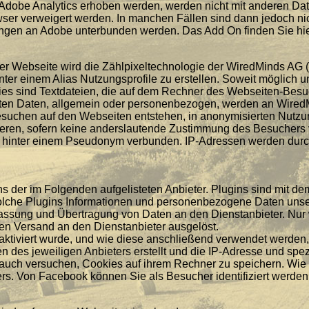
n Adobe Analytics erhoben werden, werden nicht mit anderen D
ser verweigert werden. In manchen Fällen sind dann jedoch nic
ngen an Adobe unterbunden werden. Das Add On finden Sie hier
er Webseite wird die Zählpixeltechnologie der WiredMinds AG 
unter einem Alias Nutzungsprofile zu erstellen. Soweit möglic
ies sind Textdateien, die auf dem Rechner des Webseiten-Besu
ten Daten, allgemein oder personenbezogen, werden an WiredM
esuchen auf den Webseiten entstehen, in anonymisierten Nutzu
eren, sofern keine anderslautende Zustimmung des Besuchers v
 hinter einem Pseudonym verbunden. IP-Adressen werden durc
s der im Folgenden aufgelisteten Anbieter. Plugins sind mit 
lche Plugins Informationen und personenbezogene Daten unserer
rfassung und Übertragung von Daten an den Dienstanbieter. Nur w
en Versand an den Dienstanbieter ausgelöst.
aktiviert wurde, und wie diese anschließend verwendet werden, 
n des jeweiligen Anbieters erstellt und die IP-Adresse und sp
 auch versuchen, Cookies auf ihrem Rechner zu speichern. Wie 
. Von Facebook können Sie als Besucher identifiziert werden, 