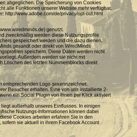
aten abgeglichen. Die Speicherung von Cookies
ht alle Funktionen unserer Website mehr verfügbar.
: http://www.adobe.com/de/privacy/opt-out.html
(www.wiredminds.de) genutzt.
h und zweckmäßig werden diese Nutzungsprofile
chers gespeichert werden und die dazu dienen,
inds gesandt oder direkt von WiredMinds
ngsprofilen speichern. Diese Daten werden nicht
orliegt. Außerdem werden sie nicht mit
h Löschen des letzten Nummernblocks direkt
dem entsprechenden Logo gekennzeichnet.
 Besucher erhalten. Eine von uns installierte 2-
enn ein Social Plugin von Ihnen per Klick aktiviert
liegt außerhalb unseres Einflusses. In einigen
ezifische Nutzungs-Informationen können dabei
diese Cookies arbeiten erfahren Sie in den
sofern sie aktuell in ihrem Facebook Account