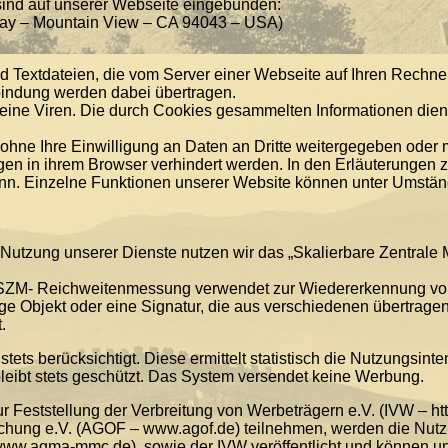
ind auf unserer Webseite eingebunden:
way – Mountain View – CA 94043 – USA)
 Textdateien, die vom Server einer Webseite auf Ihren Rechne
bindung werden dabei übertragen.
ine Viren. Die durch Cookies gesammelten Informationen diene
 ohne Ihre Einwilligung an Daten an Dritte weitergegeben oder
n in ihrem Browser verhindert werden. In den Erläuterungen zu
nn. Einzelne Funktionen unserer Website können unter Umstände
 Nutzung unserer Dienste nutzen wir das „Skalierbare Zentral
 SZM- Reichweitenmessung verwendet zur Wiedererkennung vo
ge Objekt oder eine Signatur, die aus verschiedenen übertragen
.
ts berücksichtigt. Diese ermittelt statistisch die Nutzungsinte
 bleibt stets geschützt. Das System versendet keine Werbung.
 Feststellung der Verbreitung von Werbeträgern e.V. (IVW – ht
orschung e.V. (AGOF – www.agof.de) teilnehmen, werden die Nut
www.agma-mmc.de), sowie der IVW veröffentlicht und können un