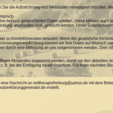
nn Sie die Aufzeichnung von Messdaten verweigern möchten. We
erspruch
hre bei uns gespeicherten Daten erbitten. Diese können auch ber
klung abgelaufen sind, gelöscht werden. Unser Datenschutzmita
.
tei zu Kontrollzwecken verwahrt. Wenn die gesetzliche Archivi
chivierungsverpflichtung können wir Ihre Daten auf Wunsch spe
n durch eine Mitteilung an uns vorgenommen werden. Dies ist 
igen Abständen angepasst werden, damit sie den aktuellen re
. B. bei der Einfügung neuer Angebote. Für Ihren nächsten Be
eine Nachricht an reittherapiefreiburg@yahoo.de mit dem Betre
tzerklärunggenerator.de erstellt.