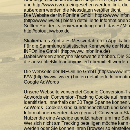
und http://www.ivw.eu eingesehen werden, link. di
außerdem werden die Messdaten veröffentlicht.
Die Website der INFOnline GmbH https://www.infonl
(http://www.ivw.eu) bieten detaillierte Information
Sollten Sie der Datenverarbeitung durch das SZM ni
http://optout.ivwbox.de
Skalierbares Zentrales Messverfahren in Applikati
Für die Sammlung statistischer Kennwerte der Nutz
INFOnline GmbH (http://www.infonline.de)
Dabei werden anonyme Messwerte erhoben. Die SZ
die ausschließlich anonymisiert übermittelt werden.
Die Webseite der INFOnline GmbH (https://www.info
IVW (http://www.ivw.eu) bieten detaillierte Informa
Google AdWords
Unsere Webseite verwendet Google Conversion-Trac
Adwords ein Conversion-Tracking Cookie auf Ihrem 
identifiziert. Innerhalb der 30 Tage Spanne können 
AdWords- Cookies sind kundenspezifisch und könn
Informationen werden dazu genutzt, Conversion-Stat
Nutzer die eine Anzeige genutzt haben um ihre Seit
Wer sich nicht am Tracking beteiligen möchte kann 
werden oder Sie können Ihren Browser so einstelle