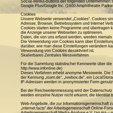
Social-Media-Buttons der folgenden Unternehmen s
Google Plus/Google Inc. (1600 Amphitheatre Park
Cookies
Unsere Webseite verwendet „Cookies“. Cookies sind
Adresse, Browser, Betriebssystem und Internet Ver
Cookies starten keine Programme und übertragen ke
die Anzeige unserer Webseiten zu optimieren.
Daten, die von uns erfasst werden, werden niemals
Die Verwendung von Cookies kann über Einstellunge
darüber, wie man diese Einstellungen verändern ka
Verwendung von Cookies desaktiviert ist.
Skalierbares Zentrales Messverfahren
Für die Sammlung statistischer Kennwerte über die
http://www.infonline.de)
Dieses Verfahren erhebt anonyme Messwerte. Die
der Kennung „ioam.de“, „ivwbox.de“, ein LocalStora
IP-Adressen werden in anonymisierter Form genutzt
Bei der Reichweitenmessung wird der Datenschutz ste
werden einzelne Nutzer nicht erkannt, die Identität
Web-Angebote, die zur Informationsgemeinschaft zur
„internet facts“ der Arbeitsgemeinschaft Online-F
Arbeitsgemeinschaft Media-Analyse e.V. (ag.ma – 