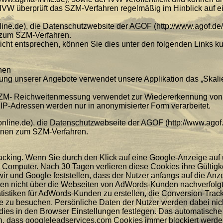
e IVW überprüft das SZM-Verfahren regelmäßig im Hinblick auf 
ine.de), die Datenschutzwebsite der AGOF (http://www.agof.de
en zum SZM-Verfahren.
cht entsprechen, können Sie dies unter den folgenden Links kun
onen
ung unserer Angebote verwendet unsere Applikation das „Skali
M- Reichweitenmessung verwendet zur Wiedererkennung von 
 IP-Adressen werden nur in anonymisierter Form verarbeitet.
nline.de), die Datenschutzwebseite der AGOF (http://www.agof
tionen zum SZM-Verfahren.
king. Wenn Sie durch den Klick auf eine Google-Anzeige auf u
Computer. Nach 30 Tagen verlieren diese Cookies ihre Gültigk
wir und Google feststellen, dass der Nutzer anfangs auf die Anz
en nicht über die Webseiten von AdWords-Kunden nachverfolg
istiken für AdWords-Kunden zu erstellen, die Conversion-Track
e zu besuchen. Persönliche Daten der Nutzer werden dabei nicht
dies in den Browser Einstellungen festlegen. Das automatische
n, dass googleleadservices.com Cookies immer blockiert werde