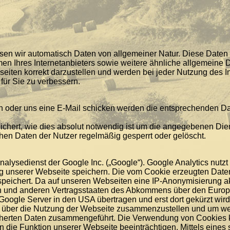
sen wir automatisch Daten von allgemeiner Natur. Diese Daten (
en Ihres Internetanbieters sowie weitere ähnliche allgemeine 
iten korrekt darzustellen und werden bei jeder Nutzung des I
für Sie zu verbessern.
n oder uns eine E-Mail schicken werden die entsprechenden Da
ichert, wie dies absolut notwendig ist um die angegebenen Die
chen Daten der Nutzer regelmäßig gesperrt oder gelöscht.
lysedienst der Google Inc. („Google“). Google Analytics nutzt „
g unserer Webseite speichern. Die vom Cookie erzeugten Date
eichert. Da auf unseren Webseiten eine IP-Anonymisierung aktiv
ion und anderen Vertragsstaaten des Abkommens über den Europ
oogle Server in den USA übertragen und erst dort gekürzt wird
 über die Nutzung der Webseite zusammenzustellen und um weit
cherten Daten zusammengeführt. Die Verwendung von Cookies k
 die Funktion unserer Webseite beeinträchtigen. Mittels eines