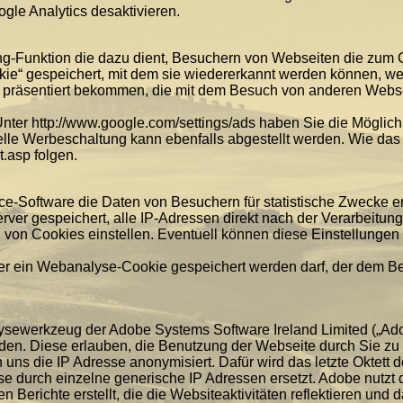
le Analytics desaktivieren.
g-Funktion die dazu dient, Besuchern von Webseiten die zum 
kie“ gespeichert, mit dem sie wiedererkannt werden können, w
präsentiert bekommen, die mit dem Besuch von anderen Webse
Unter http://www.google.com/settings/ads haben Sie die Möglic
elle Werbeschaltung kann ebenfalls abgestellt werden. Wie das 
.asp folgen.
-Software die Daten von Besuchern für statistische Zwecke erh
er gespeichert, alle IP-Adressen direkt nach der Verarbeitung
on Cookies einstellen. Eventuell können diese Einstellungen E
er ein Webanalyse-Cookie gespeichert werden darf, der dem Be
ysewerkzeug der Adobe Systems Software Ireland Limited („Adob
rden. Diese erlauben, die Benutzung der Webseite durch Sie zu
 uns die IP Adresse anonymisiert. Dafür wird das letzte Oktett 
sse durch einzelne generische IP Adressen ersetzt. Adobe nutzt 
 Berichte erstellt, die die Websiteaktivitäten reflektieren und