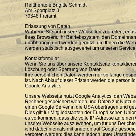
Reittherapie Brigitte Schmidt
Am Sportplatz 3
79348 Freiamt
Erfassung von Daten
Während Sie auf unsere Webseiten zugreifen, erfas
ihres Browsers, ihr Betriebssystem, den Domainnam
unabhängig und werden genutzt, um Ihnen die Webse
werden statistisch ausgewertet um unseren Service 
Kontaktformular
Wenn Sie uns über unsere Kontaktseite kontaktiere
Löschung oder Sperrung von Daten
Ihre persönlichen Daten werden nur so lange gespe
ist. Nach Ablauf dieser Fristen werden die persönli
Google Analytics
Unsere Webseite nutzt Google Analytics, den Webana
Rechner gespeichert werden und Daten zur Nutzun
einen Google Server in die USA übertragen und gesp
Dies gilt für Mitgliedstaaten der Europäischen Un
es vorkommen, dass die volle IP-Adresse an einen G
unserer Webseite auszuwerten, um für uns Berichte
wird dabei niemals mit anderen auf Google gespei
verboten werden; dies kann jedoch unter Umständen