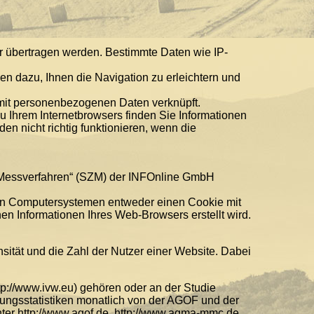
r übertragen werden. Bestimmte Daten wie IP-
n dazu, Ihnen die Navigation zu erleichtern und
 mit personenbezogenen Daten verknüpft.
 Ihrem Internetbrowsers finden Sie Informationen
n nicht richtig funktionieren, wenn die
e Messverfahren“ (SZM) der INFOnline GmbH
n Computersystemen entweder einen Cookie mit
en Informationen Ihres Web-Browsers erstellt wird.
nsität und die Zahl der Nutzer einer Website. Dabei
tp://www.ivw.eu) gehören oder an der Studie
zungsstatistiken monatlich von der AGOF und der
ter http://www.agof.de, http://www.agma-mmc.de